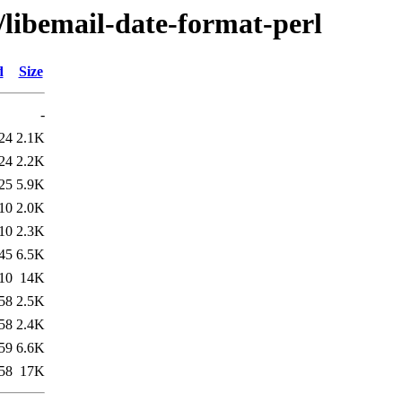
/libemail-date-format-perl
d
Size
-
24
2.1K
24
2.2K
25
5.9K
10
2.0K
10
2.3K
45
6.5K
10
14K
58
2.5K
58
2.4K
59
6.6K
58
17K