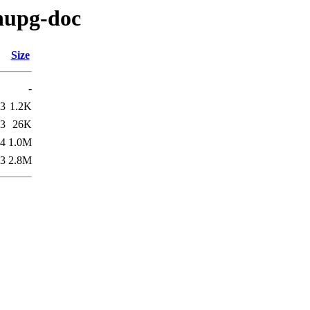
nupg-doc
Size
-
23
1.2K
23
26K
04
1.0M
43
2.8M