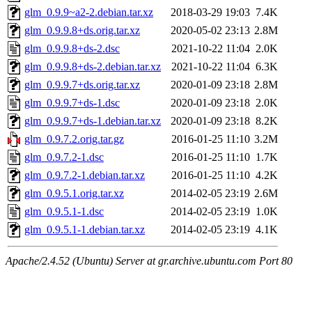
glm_0.9.9~a2-2.debian.tar.xz
2018-03-29 19:03
7.4K
glm_0.9.9.8+ds.orig.tar.xz
2020-05-02 23:13
2.8M
glm_0.9.9.8+ds-2.dsc
2021-10-22 11:04
2.0K
glm_0.9.9.8+ds-2.debian.tar.xz
2021-10-22 11:04
6.3K
glm_0.9.9.7+ds.orig.tar.xz
2020-01-09 23:18
2.8M
glm_0.9.9.7+ds-1.dsc
2020-01-09 23:18
2.0K
glm_0.9.9.7+ds-1.debian.tar.xz
2020-01-09 23:18
8.2K
glm_0.9.7.2.orig.tar.gz
2016-01-25 11:10
3.2M
glm_0.9.7.2-1.dsc
2016-01-25 11:10
1.7K
glm_0.9.7.2-1.debian.tar.xz
2016-01-25 11:10
4.2K
glm_0.9.5.1.orig.tar.xz
2014-02-05 23:19
2.6M
glm_0.9.5.1-1.dsc
2014-02-05 23:19
1.0K
glm_0.9.5.1-1.debian.tar.xz
2014-02-05 23:19
4.1K
Apache/2.4.52 (Ubuntu) Server at gr.archive.ubuntu.com Port 80